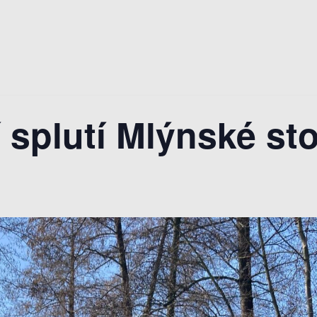
splutí Mlýnské st