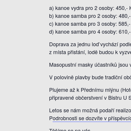
a) kanoe vydra pro 2 osoby: 450,- 
b) kanoe samba pro 2 osoby: 480,-
c) kanoe samba pro 3 osoby: 585,-
d) kanoe samba pro 4 osoby: 610,-
Doprava za jednu loď vychází podle
z místa přistání, lodě budou k vyz
Masopustní masky účastníků jsou v
V polovině plavby bude tradiční obč
Plujeme až k Přednímu mlýnu (Hote
připravené občerstvení v Bistru U S
Letos se nám možná podaří realizov
P
odrobnosti se dozvíte v příspěvcí
Těšíme se na vás.