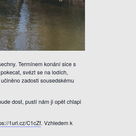
všechny. Termínem konání sice s
 pokecat, svézt se na lodích,
ylo učiněno zadosti sousedskému
ude dost, pustí nám ji opět chlapi
ps://1url.cz/C1cZf
. Vzhledem k