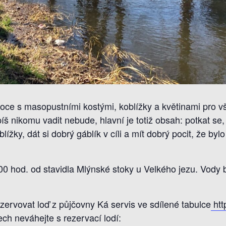
toce s masopustními kostými, koblížky a květinami pro 
š nikomu vadit nebude, hlavní je totiž obsah: potkat se,
ížky, dát si dobrý gáblík v cíli a mít dobrý pocit, že b
0 hod. od stavidla Mlýnské stoky u Velkého jezu. Vody b
zervovat loď z půjčovny Ká servis ve sdílené tabulce
htt
ch neváhejte s rezervací lodí: