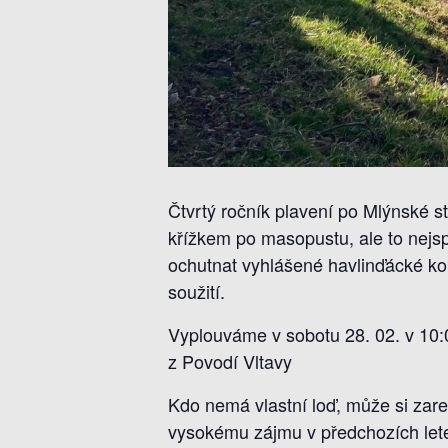
Čtvrtý ročník plavení po Mlýnské s
křížkem po masopustu, ale to nejspí
ochutnat vyhlášené havlinďácké kobl
soužití.
Vyplouváme v sobotu 28. 02. v 10:0
z Povodí Vltavy
Kdo nemá vlastní loď, může si zare
vysokému zájmu v předchozích lete