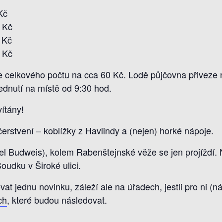
Kč
 Kč
 Kč
 Kč
 celkového počtu na cca 60 Kč. Lodě půjčovna přiveze n
vednutí na místě od 9:30 hod.
ítány!
erstvení – koblížky z Havlindy a (nejen) horké nápoje.
l Budweis), kolem Rabenštejnské věže se jen projíždí. 
oudku v Široké ulici.
at jednu novinku, záleží ale na úřadech, jestli pro ni (
ch
, které budou následovat.