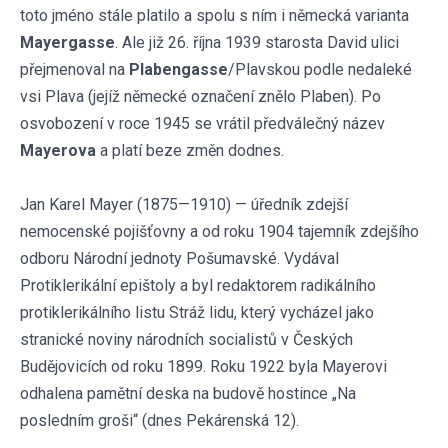
toto jméno stále platilo a spolu s ním i německá varianta
Mayergasse
. Ale již 26. října 1939 starosta David ulici
přejmenoval na
Plabengasse
/Plavskou podle nedaleké
vsi Plava (jejíž německé označení znělo Plaben). Po
osvobození v roce 1945 se vrátil předválečný název
Mayerova
a platí beze změn dodnes.
Jan Karel Mayer (1875—1910) — úředník zdejší
nemocenské pojišťovny a od roku 1904 tajemník zdejšího
odboru Národní jednoty Pošumavské. Vydával
Protiklerikální epištoly a byl redaktorem radikálního
protiklerikálního listu Stráž lidu, který vycházel jako
stranické noviny národních socialistů v Českých
Budějovicích od roku 1899. Roku 1922 byla Mayerovi
odhalena pamětní deska na budově hostince „Na
posledním groši“ (dnes Pekárenská 12).