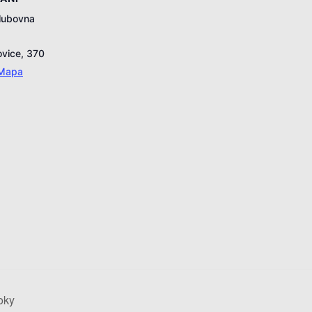
lubovna
ovice
,
370
 Mapa
oky