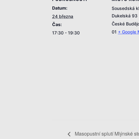
Datum:
Sousedská k
Dukelská 93
24 března
České Buděj
Čas:
01
+ Google
17:30 - 19:30
Masopustní splutí Mlýnské st