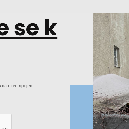
e se k
 námi ve spojení.