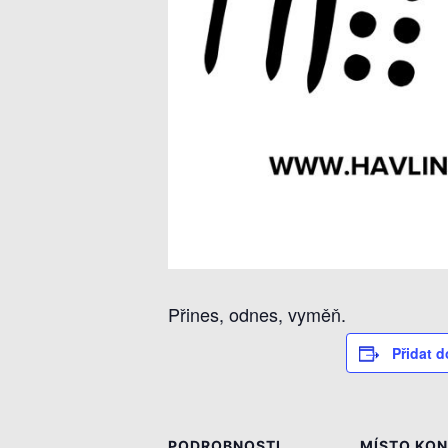
Přines, odnes, vyměň.
Přidat d
PODROBNOSTI
MÍSTO KON