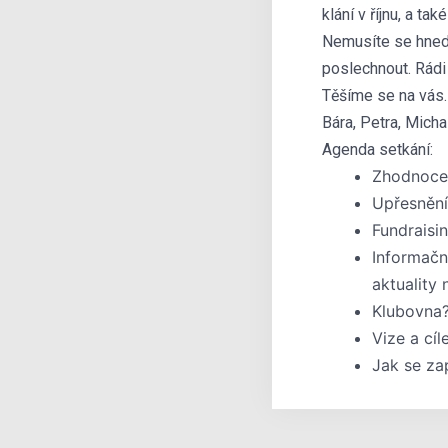
klání v říjnu, a t
Nemusíte se hned a
poslechnout. Rádi
Těšíme se na vás.
Bára, Petra, Micha
Agenda setkání:
Zhodnocen
Upřesnění
Fundraisi
Informačn
aktuality 
Klubovna?
Vize a cíle
Jak se zap