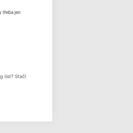
y třeba jen
 list? Stačí