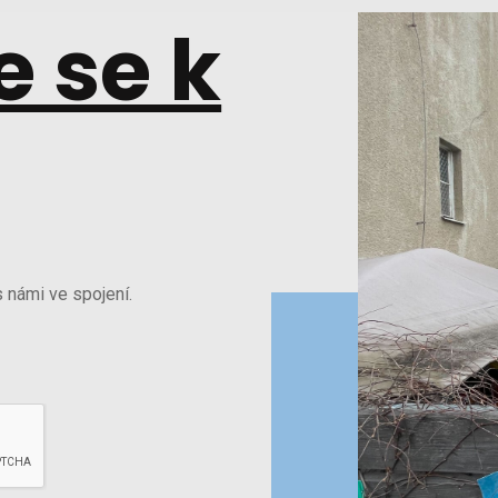
e se k
 námi ve spojení.