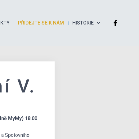
EKTY
PŘIDEJTE SE K NÁM
HISTORIE
í V.
álně MyMy) 18.00
 a Spotovního