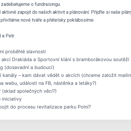
aké zadebatujeme o fundraisingu.
ktivně zapojit do našich aktivit a plánování. Přijďte si naše plán
 přivítáme nové tváře a přátelsky poklábosíme.
l a Petr
í proběhlé slavnosti
 akcí Drakiáda a Sportovní klání s bramborákovou soutěží
ng (dosavadní a budoucí)
í kanály – kam dávat vědět o akcích (chceme založit mailing
na webu, události na FB, nástěnka a letáky?)
 (sklad společných věcí?)
 iniciativy
ojit do procesu revitalizace parku Polní?