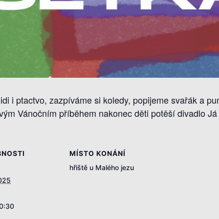
i i ptactvo, zazpíváme si koledy, popijeme svařák a punč
 svým Vánočním příběhem nakonec děti potěší divadlo Já 
NOSTI
MÍSTO KONÁNÍ
hřiště u Malého jezu
2025
20:30