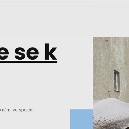
e se k
 námi ve spojení.