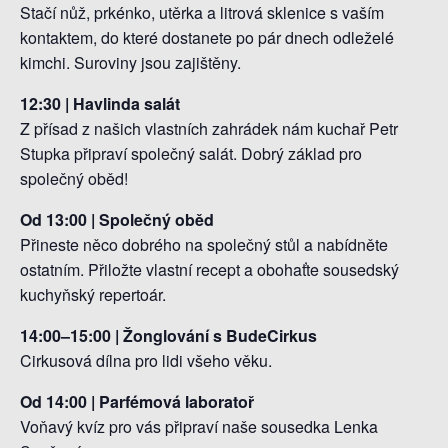
Stačí nůž, prkénko, utěrka a litrová sklenice s vaším
kontaktem, do které dostanete po pár dnech odleželé
kimchi. Suroviny jsou zajištěny.
12:30 | Havlinda salát
Z přísad z našich vlastních zahrádek nám kuchař Petr
Stupka připraví společný salát. Dobrý základ pro
společný oběd!
Od 13:00 | Společný oběd
Přineste něco dobrého na společný stůl a nabídněte
ostatním. Přiložte vlastní recept a obohaťte sousedský
kuchyňský repertoár.
14:00–15:00 | Žonglování s BudeCirkus
Cirkusová dílna pro lidi všeho věku.
Od 14:00 | Parfémová laboratoř
Voňavý kvíz pro vás připraví naše sousedka Lenka