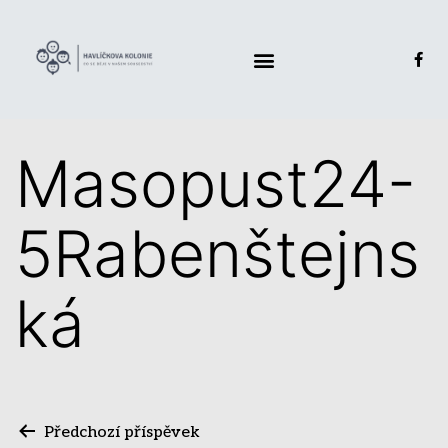
Masopust24-
5Rabenštejns
ká
Předchozí příspěvek